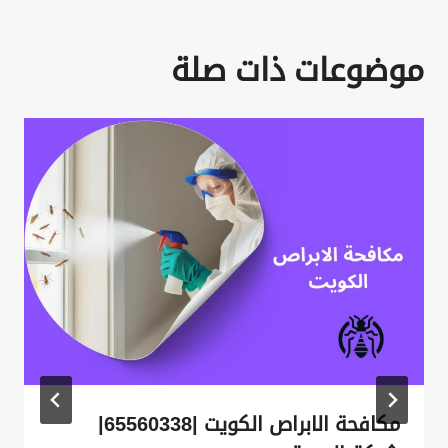
موضوعات ذات صلة
مكافحة الابراص الكويت |65560338|